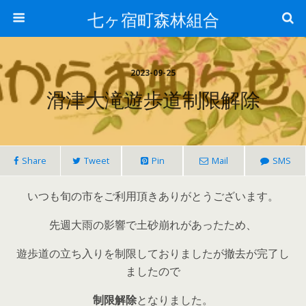
七ヶ宿町森林組合
2023-09-25
滑津大滝遊歩道制限解除
Share
Tweet
Pin
Mail
SMS
いつも旬の市をご利用頂きありがとうございます。
先週大雨の影響で土砂崩れがあったため、
遊歩道の立ち入りを制限しておりましたが撤去が完了し
ましたので
制限解除
となりました。